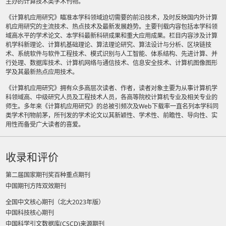
主办的计算技术类学术刊物。
《计算机应用研究》瞄准本学科领域迫切需要的前沿技术，及时反映国内外计算
机应用研究的主流技术、热点技术及最新发展趋势。主要刊载内容包括本学科领
域高水平的学术论文、本学科最新科研成果和重大应用成果。栏目内容涉及计算
机学科新理论、计算机基础理论、算法理论研究、算法设计与分析、区块链技
术、系统软件与软件工程技术、模式识别与人工智能、体系结构、先进计算、并
行处理、数据库技术、计算机网络与通信技术、信息安全技术、计算机图像图形
学及其最新热点应用技术。
《计算机应用研究》拥有众多高层次读者、作者，读者对象主要为从事计算机学
科领域高、中级研究人员及工程技术人员，各高等院校计算机专业及相关专业的
师生。多年来《计算机应用研究》的总被引频次及Web下载率一直名列本学科同
类学术刊物前茅，所刊发的学术论文以其新颖性、学术性、前瞻性、导向性、实
用性而备受广大读者的喜爱。
收录和评价
第二届国家期刊奖百种重点期刊
中国期刊方阵双效期刊
全国中文核心期刊（北大2023年版）
中国科技核心期刊
中国科学引文数据库(CSCD)来源期刊