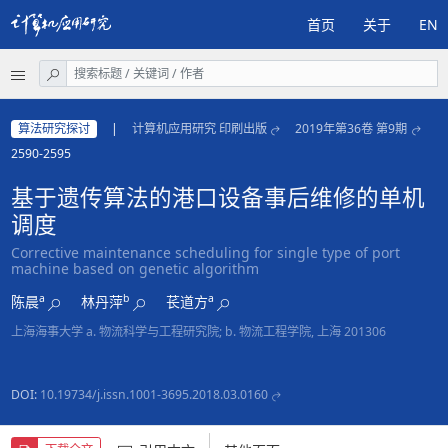
首页
关于
EN
算法研究探讨
|
计算机应用研究 印刷出版
2019年第36卷 第9期
2590-2595
基于遗传算法的港口设备事后维修的单机
调度
Corrective maintenance scheduling for single type of port
machine based on genetic algorithm
a
b
a
陈晨
林丹萍
苌道方
上海海事大学 a. 物流科学与工程研究院; b. 物流工程学院, 上海 201306
DOI:
10.19734/j.issn.1001-3695.2018.03.0160