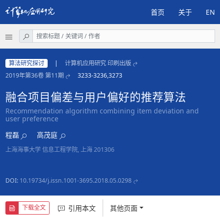
首页
关于
EN
算法研究探讨
|
计算机应用研究 印刷出版
2019年第36卷 第11期
3233-3236,3273
融合项目偏差与用户偏好的推荐算法
Recommendation algorithm combining item deviation and
user preference
程磊
高茂庭
上海海事大学 信息工程学院, 上海 201306
DOI:
10.19734/j.issn.1001-3695.2018.05.0298
引用本文
其他页面
下载全文