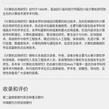
《计算机应用研究》创刊于1984年，是由四川省科技厅所属四川省计算机研究院
主办的计算技术类学术刊物。
《计算机应用研究》瞄准本学科领域迫切需要的前沿技术，及时反映国内外计算
机应用研究的主流技术、热点技术及最新发展趋势。主要刊载内容包括本学科领
域高水平的学术论文、本学科最新科研成果和重大应用成果。栏目内容涉及计算
机学科新理论、计算机基础理论、算法理论研究、算法设计与分析、区块链技
术、系统软件与软件工程技术、模式识别与人工智能、体系结构、先进计算、并
行处理、数据库技术、计算机网络与通信技术、信息安全技术、计算机图像图形
学及其最新热点应用技术。
《计算机应用研究》拥有众多高层次读者、作者，读者对象主要为从事计算机学
科领域高、中级研究人员及工程技术人员，各高等院校计算机专业及相关专业的
师生。多年来《计算机应用研究》的总被引频次及Web下载率一直名列本学科同
类学术刊物前茅，所刊发的学术论文以其新颖性、学术性、前瞻性、导向性、实
用性而备受广大读者的喜爱。
收录和评价
第二届国家期刊奖百种重点期刊
中国期刊方阵双效期刊