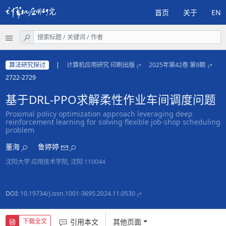
首页
关于
EN
算法研究探讨
|
计算机应用研究 印刷出版
2025年第42卷 第9期
2722-2729
基于DRL-PPO求解柔性作业车间调度问题
Proximal policy optimization approach leveraging deep
reinforcement learning for solving flexible job-shop scheduling
problem
董海
鲁婷婷
沈阳大学 应用技术学院, 沈阳 110044
DOI:
10.19734/j.issn.1001-3695.2024.11.0530
引用本文
其他页面
下载全文