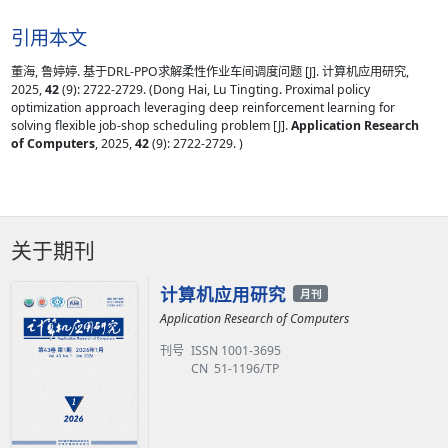
引用本文
董海, 鲁婷婷. 基于DRL-PPO求解柔性作业车间调度问题 [J]. 计算机应用研究,
2025,
42
(9): 2722-2729. (Dong Hai, Lu Tingting. Proximal policy
optimization approach leveraging deep reinforcement learning for
solving flexible job-shop scheduling problem [J].
Application Research
of Computers
, 2025,
42
(9): 2722-2729. )
关于期刊
计算机应用研究
月刊
Application Research of Computers
刊号
ISSN 1001-3695
CN 51-1196/TP