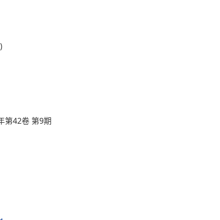
)
年第42卷 第9期