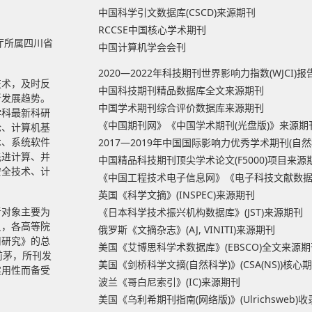
中国科学引文数据库(CSCD)来源期刊
RCCSE中国核心学术期刊
厅所属四川省
中国计算机学会会刊
2020—2022年科技期刊世界影响力指数(WJCI)
技术，及时反
中国科技期刊精品数据库全文来源期刊
新发展趋势。
中国学术期刊综合评价数据库来源期刊
学科最新科研
《中国期刊网》《中国学术期刊(光盘版)》来源期
论、计算机基
术、系统软件
2017—2019年中国国际影响力优秀学术期刊(自
先进计算、并
中国精品科技期刊顶尖学术论文(F5000)项目来源
安全技术、计
《中国工程技术电子信息网》《电子科技文献数
英国《科学文摘》(INSPEC)来源期刊
者对象主要为
《日本科学技术振兴机构数据库》(JST)来源期刊
员，各高等院
俄罗斯《文摘杂志》(AJ, VINITI)来源期刊
用研究》的总
美国《艾博思科学术数据库》(EBSCO)全文来源期
前茅，所刊发
美国《剑桥科学文摘(自然科学)》(CSA(NS))核心
实用性而备受
波兰《哥白尼索引》(IC)来源期刊
美国《乌利希期刊指南(网络版)》(Ulrichsweb)