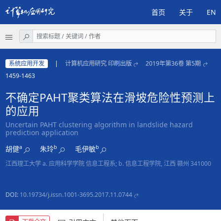
首页
关于
EN
系统应用开发
|
计算机应用研究 印刷出版
2019年第36卷 第5期
1459-1463
不确定PAHT聚类算法在滑坡危险性预测上
的应用
Uncertain PAHT clustering algorithm in landslide hazard
prediction application
a
b
b
胡健
朱玲
毛伊敏
江西理工大学 a. 应用科学学院 信息工程系; b. 信息工程学院, 江西 赣州 341000
DOI:
10.19734/j.issn.1001-3695.2017.11.0744