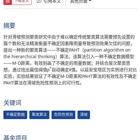
引用本文
其他页面
下载全文
摘要
针对滑坡预测聚类研究中由于难以确定传统聚类算法需要预先设置的
簇个数和无法精准衡量不确定因素降雨量导致预测效果欠佳的问题，
提出一种新的聚类算法——不确定PAHT（partition algorithm on
the hierarchical thinking）算法。该算法引入一种不确定数据模型
——M-D距离，有效刻画了不确定的雨量数据；并结合层次聚类思
*
想，通过找出最佳阈值
p
自动确定
k
值。以延安宝塔区为实例进行对比
实验，实验结果验证了不确定M-D距离和PAHT算法的有效性及不确定
PAHT算法在滑坡危险性预测上的可行性。
关键词
不确定数据
聚类算法
危险性预测
滑坡
基金项目