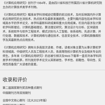
《计算机应用研究》创刊于1984年，是由四川省科技厅所属四川省计算机研究院
主办的计算技术类学术刊物。
《计算机应用研究》瞄准本学科领域迫切需要的前沿技术，及时反映国内外计算
机应用研究的主流技术、热点技术及最新发展趋势。主要刊载内容包括本学科领
域高水平的学术论文、本学科最新科研成果和重大应用成果。栏目内容涉及计算
机学科新理论、计算机基础理论、算法理论研究、算法设计与分析、区块链技
术、系统软件与软件工程技术、模式识别与人工智能、体系结构、先进计算、并
行处理、数据库技术、计算机网络与通信技术、信息安全技术、计算机图像图形
学及其最新热点应用技术。
《计算机应用研究》拥有众多高层次读者、作者，读者对象主要为从事计算机学
科领域高、中级研究人员及工程技术人员，各高等院校计算机专业及相关专业的
师生。多年来《计算机应用研究》的总被引频次及Web下载率一直名列本学科同
类学术刊物前茅，所刊发的学术论文以其新颖性、学术性、前瞻性、导向性、实
用性而备受广大读者的喜爱。
收录和评价
第二届国家期刊奖百种重点期刊
中国期刊方阵双效期刊
全国中文核心期刊（北大2023年版）