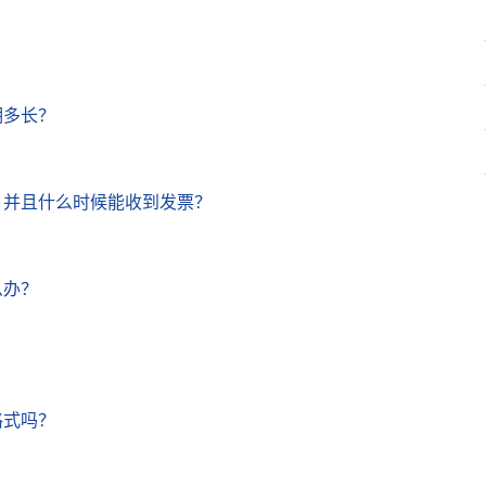
期多长？
？并且什么时候能收到发票？
么办？
格式吗？