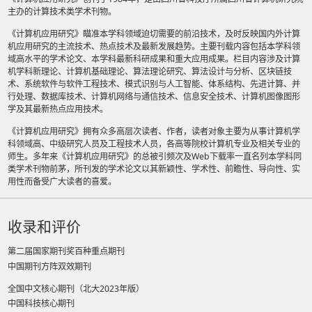
主办的计算技术类学术刊物。
《计算机应用研究》瞄准本学科领域迫切需要的前沿技术，及时反映国内外计算
机应用研究的主流技术、热点技术及最新发展趋势。主要刊载内容包括本学科领
域高水平的学术论文、本学科最新科研成果和重大应用成果。栏目内容涉及计算
机学科新理论、计算机基础理论、算法理论研究、算法设计与分析、区块链技
术、系统软件与软件工程技术、模式识别与人工智能、体系结构、先进计算、并
行处理、数据库技术、计算机网络与通信技术、信息安全技术、计算机图像图形
学及其最新热点应用技术。
《计算机应用研究》拥有众多高层次读者、作者，读者对象主要为从事计算机学
科领域高、中级研究人员及工程技术人员，各高等院校计算机专业及相关专业的
师生。多年来《计算机应用研究》的总被引频次及Web下载率一直名列本学科同
类学术刊物前茅，所刊发的学术论文以其新颖性、学术性、前瞻性、导向性、实
用性而备受广大读者的喜爱。
收录和评价
第二届国家期刊奖百种重点期刊
中国期刊方阵双效期刊
全国中文核心期刊（北大2023年版）
中国科技核心期刊