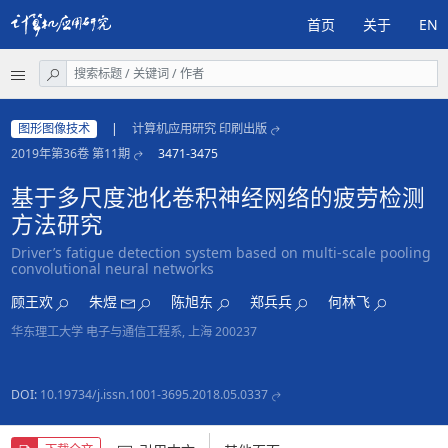
首页
关于
EN
图形图像技术
|
计算机应用研究 印刷出版
2019年第36卷 第11期
3471-3475
基于多尺度池化卷积神经网络的疲劳检测
方法研究
Driver’s fatigue detection system based on multi-scale pooling
convolutional neural networks
顾王欢
朱煜
陈旭东
郑兵兵
何林飞
华东理工大学 电子与通信工程系, 上海 200237
DOI:
10.19734/j.issn.1001-3695.2018.05.0337