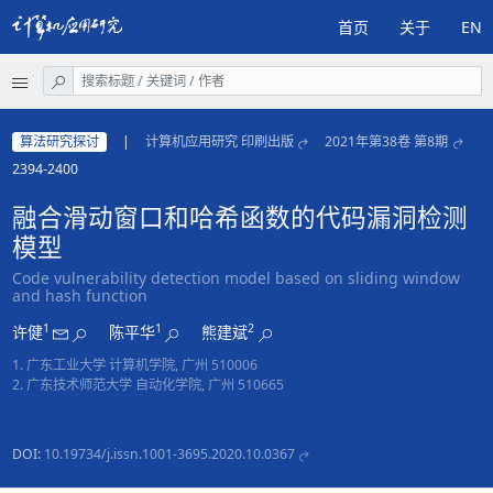
首页
关于
EN
算法研究探讨
|
计算机应用研究 印刷出版
2021年第38卷 第8期
2394-2400
融合滑动窗口和哈希函数的代码漏洞检测
模型
Code vulnerability detection model based on sliding window
and hash function
1
1
2
许健
陈平华
熊建斌
1. 广东工业大学 计算机学院, 广州 510006
2. 广东技术师范大学 自动化学院, 广州 510665
DOI:
10.19734/j.issn.1001-3695.2020.10.0367