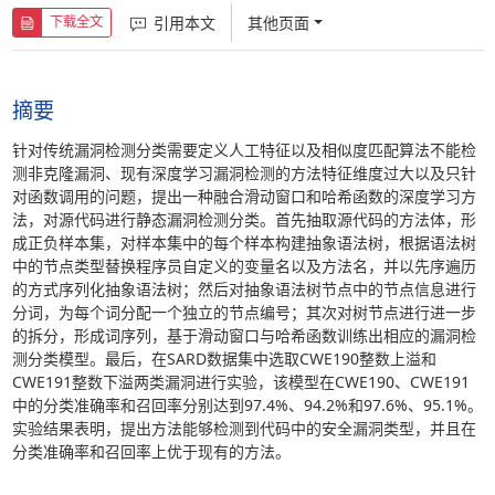
引用本文
其他页面
下载全文
摘要
针对传统漏洞检测分类需要定义人工特征以及相似度匹配算法不能检
测非克隆漏洞、现有深度学习漏洞检测的方法特征维度过大以及只针
对函数调用的问题，提出一种融合滑动窗口和哈希函数的深度学习方
法，对源代码进行静态漏洞检测分类。首先抽取源代码的方法体，形
成正负样本集，对样本集中的每个样本构建抽象语法树，根据语法树
中的节点类型替换程序员自定义的变量名以及方法名，并以先序遍历
的方式序列化抽象语法树；然后对抽象语法树节点中的节点信息进行
分词，为每个词分配一个独立的节点编号；其次对树节点进行进一步
的拆分，形成词序列，基于滑动窗口与哈希函数训练出相应的漏洞检
测分类模型。最后，在SARD数据集中选取CWE190整数上溢和
CWE191整数下溢两类漏洞进行实验，该模型在CWE190、CWE191
中的分类准确率和召回率分别达到97.4%、94.2%和97.6%、95.1%。
实验结果表明，提出方法能够检测到代码中的安全漏洞类型，并且在
分类准确率和召回率上优于现有的方法。