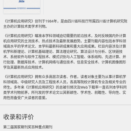
《计算机应用研究》创刊于1984年，是由四川省科技厅所属四川省计算机研究院
主办的计算技术类学术刊物。
《计算机应用研究》瞄准本学科领域迫切需要的前沿技术，及时反映国内外计算
机应用研究的主流技术、热点技术及最新发展趋势。主要刊载内容包括本学科领
域高水平的学术论文、本学科最新科研成果和重大应用成果。栏目内容涉及计算
机学科新理论、计算机基础理论、算法理论研究、算法设计与分析、区块链技
术、系统软件与软件工程技术、模式识别与人工智能、体系结构、先进计算、并
行处理、数据库技术、计算机网络与通信技术、信息安全技术、计算机图像图形
学及其最新热点应用技术。
《计算机应用研究》拥有众多高层次读者、作者，读者对象主要为从事计算机学
科领域高、中级研究人员及工程技术人员，各高等院校计算机专业及相关专业的
师生。多年来《计算机应用研究》的总被引频次及Web下载率一直名列本学科同
类学术刊物前茅，所刊发的学术论文以其新颖性、学术性、前瞻性、导向性、实
用性而备受广大读者的喜爱。
收录和评价
第二届国家期刊奖百种重点期刊