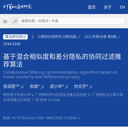
首页
关于
EN
算法研究探讨
|
计算机应用研究 印刷出版
2021年第38卷 第8期
2334-2339
基于混合相似度和差分隐私的协同过滤推
荐算法
Collaborative filtering recommendation algorithm based on
mixed similarity and differential privacy
a,b
a
a
a
张润莲
张瑞
武小年
刘文芬
桂林电子科技大学 a. 广西密码学与信息安全重点实验室; b. 广西高校云计算与复
杂系统重点实验室, 广西 桂林 541004
DOI:
10.19734/j.issn.1001-3695.2020.12.0542