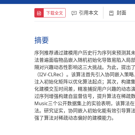
引用本文
封面
下载全文
摘要
序列推荐通过建模用户历史行为序列来预测其
法普遍面临物品嵌入随机初始化导致易陷入局
隔对兴趣动态性影响这三大挑战。为此，提出
（I2V-CLRec）。该算法首先引入协同嵌入策
注入初始化矩阵以优化算法起点；其次，构建
化建模交互时间差，精准捕捉用户兴趣的动态
过序列增强构建自监督信号，提升算法在稀疏数据下的鲁棒
Music三个公开数据集上的实验表明，该算法在
法。研究证实，协同嵌入初始化能有效引导算
强了算法对稀疏动态偏好的建模能力。