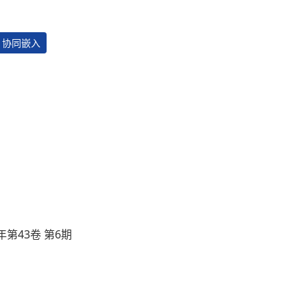
协同嵌入
年第43卷 第6期