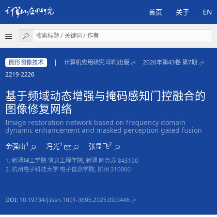
首页
关于
EN
图形图像技术
|
计算机应用研究 印刷出版
2026年第43卷 第7期
2219-2226
基于频域动态增强与掩码感知门控融合的
图像修复网络
Image restoration network based on frequency domain
dynamic enhancement and masked perception gated fusion
1
1
2
金强山
冯光
张显飞
1. 新疆理工学院 信息工程学院, 新疆 阿克苏 843100
2. 杭州电子科技大学 电子信息学院, 杭州 310000
DOI:
10.19734/j.issn.1001-3695.2025.09.0446