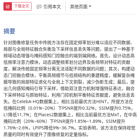
引用本文
其他页面
下载全文
摘要
针对图像修复任务中传统方法存在固定频率划分难以适应不同数据、
局部与全局特征融合失衡及下采样信息丢失等问题，提出了一种基于
频域动态增强与掩码感知门控融合的端到端网络。首先，设计动态高
低频率注意力模块，动态调整频率划分边界及各频带对特征的贡献
度，解决传统固定频率分离无法适配不同数据的问题；其次，构建动
态门控融合模块，平衡高频细节与低频结构的重建精度，缓解复杂掩
膜导致的局部特征退化与全局上下文割裂，减少伪影生成；最后，提
出几何感知掩码引导下采样，借助双注意力机制增强特征表达，融合
下采样特征与原始特征，利用门控机制平衡特征贡献度，避免信息丢
失。在CelebA-HQ数据集上，相比当前最优方法HINT，所提方法在
低掩码比例（0.01%~20%）下PSNR提升0.32%，SSIM提升0.75%，
L1降低11.7%；在Places2数据集上，相比当前最优方法MxT，在中高
掩码比例（20%~60%）下PSNR提升1.85%~1.89%，SSIM提升
1.76%~2.6%，LPIPS降低9%~36.7%。实验表明，该方法在保持视觉
质量的同时有效提升了图像修复的定量指标。