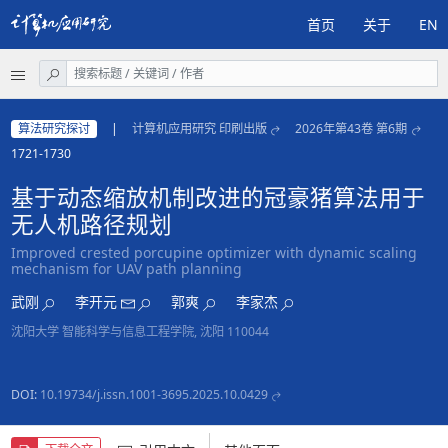
首页
关于
EN
算法研究探讨
|
计算机应用研究 印刷出版
2026年第43卷 第6期
1721-1730
基于动态缩放机制改进的冠豪猪算法用于
无人机路径规划
Improved crested porcupine optimizer with dynamic scaling
mechanism for UAV path planning
武刚
李开元
郭爽
李家杰
沈阳大学 智能科学与信息工程学院, 沈阳 110044
DOI:
10.19734/j.issn.1001-3695.2025.10.0429