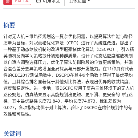
引用本文
其他页面
下载全文
摘要
针对无人机三维路径规划这一复杂优化问题，以提高算法性能与路径
质量为目标，对冠豪猪优化算法（CPO）进行了系统性改进，提出了
一种基于动态缩放机制的改进型冠豪猪优化算法（DSCPO）。引入精
英随机反向学习策略提升初始种群质量，设计了动态适应度缩放机制
以自适应调整选择压力，优化了算法防御阶段的位置更新策略，并融
合混合差分变异策略增强全局探索与局部开发能力。在11种具有代表
性的CEC2017测试函数中，DSCPO在其中9个函数上获得了最优平均
值，且其综合排名显著优于其他对比算法，表现出优异的收敛精度、
速度和稳定性。进一步地，将DSCPO应用于复杂三维环境下的无人机
路径规划，仿真结果显示其能规划出更短、更平滑、更安全的飞行路
径，其中最优路径长度72.849，平均长度74.873，标准差仅为
0.027，各项指标均优于对比算法，验证了DSCPO在路径规划中的有
效性和可靠性。
关键词