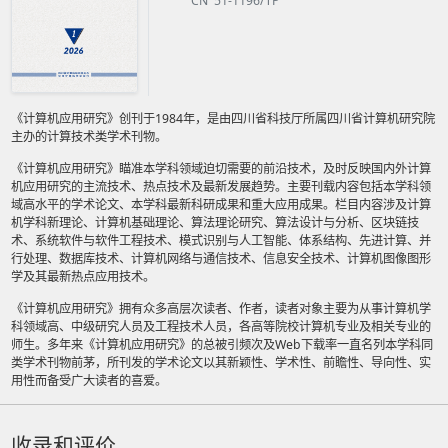
CN 51-1196/TP
《计算机应用研究》创刊于1984年，是由四川省科技厅所属四川省计算机研究院
主办的计算技术类学术刊物。
《计算机应用研究》瞄准本学科领域迫切需要的前沿技术，及时反映国内外计算
机应用研究的主流技术、热点技术及最新发展趋势。主要刊载内容包括本学科领
域高水平的学术论文、本学科最新科研成果和重大应用成果。栏目内容涉及计算
机学科新理论、计算机基础理论、算法理论研究、算法设计与分析、区块链技
术、系统软件与软件工程技术、模式识别与人工智能、体系结构、先进计算、并
行处理、数据库技术、计算机网络与通信技术、信息安全技术、计算机图像图形
学及其最新热点应用技术。
《计算机应用研究》拥有众多高层次读者、作者，读者对象主要为从事计算机学
科领域高、中级研究人员及工程技术人员，各高等院校计算机专业及相关专业的
师生。多年来《计算机应用研究》的总被引频次及Web下载率一直名列本学科同
类学术刊物前茅，所刊发的学术论文以其新颖性、学术性、前瞻性、导向性、实
用性而备受广大读者的喜爱。
收录和评价