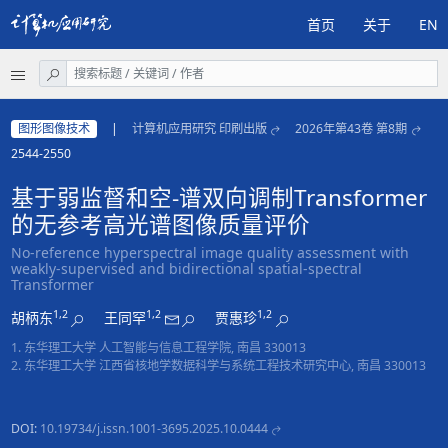
首页
关于
EN
图形图像技术
|
计算机应用研究 印刷出版
2026年第43卷 第8期
2544-2550
基于弱监督和空-谱双向调制Transformer
的无参考高光谱图像质量评价
No-reference hyperspectral image quality assessment with
weakly-supervised and bidirectional spatial-spectral
Transformer
1,2
1,2
1,2
胡柄东
王同罕
贾惠珍
1. 东华理工大学 人工智能与信息工程学院, 南昌 330013
2. 东华理工大学 江西省核地学数据科学与系统工程技术研究中心, 南昌 330013
DOI:
10.19734/j.issn.1001-3695.2025.10.0444