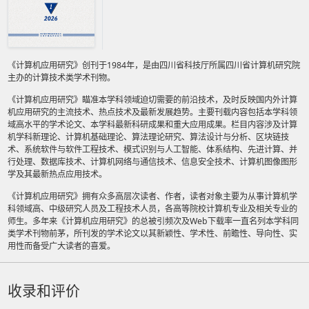
《计算机应用研究》创刊于1984年，是由四川省科技厅所属四川省计算机研究院
主办的计算技术类学术刊物。
《计算机应用研究》瞄准本学科领域迫切需要的前沿技术，及时反映国内外计算
机应用研究的主流技术、热点技术及最新发展趋势。主要刊载内容包括本学科领
域高水平的学术论文、本学科最新科研成果和重大应用成果。栏目内容涉及计算
机学科新理论、计算机基础理论、算法理论研究、算法设计与分析、区块链技
术、系统软件与软件工程技术、模式识别与人工智能、体系结构、先进计算、并
行处理、数据库技术、计算机网络与通信技术、信息安全技术、计算机图像图形
学及其最新热点应用技术。
《计算机应用研究》拥有众多高层次读者、作者，读者对象主要为从事计算机学
科领域高、中级研究人员及工程技术人员，各高等院校计算机专业及相关专业的
师生。多年来《计算机应用研究》的总被引频次及Web下载率一直名列本学科同
类学术刊物前茅，所刊发的学术论文以其新颖性、学术性、前瞻性、导向性、实
用性而备受广大读者的喜爱。
收录和评价