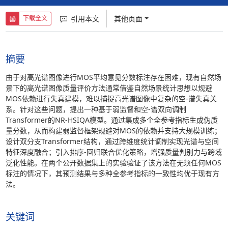
引用本文
其他页面
下载全文
摘要
由于对高光谱图像进行MOS平均意见分数标注存在困难，现有自然场
景下的高光谱图像质量评价方法通常借鉴自然场景统计思想以规避
MOS依赖进行失真建模，难以捕捉高光谱图像中复杂的空-谱失真关
系。针对这些问题，提出一种基于弱监督和空-谱双向调制
Transformer的NR-HSIQA模型。通过集成多个全参考指标生成伪质
量分数，从而构建弱监督框架规避对MOS的依赖并支持大规模训练；
设计双分支Transformer结构，通过跨维度统计调制实现光谱与空间
特征深度融合；引入排序-回归联合优化策略，增强质量判别力与跨域
泛化性能。在两个公开数据集上的实验验证了该方法在无须任何MOS
标注的情况下，其预测结果与多种全参考指标的一致性均优于现有方
法。
关键词