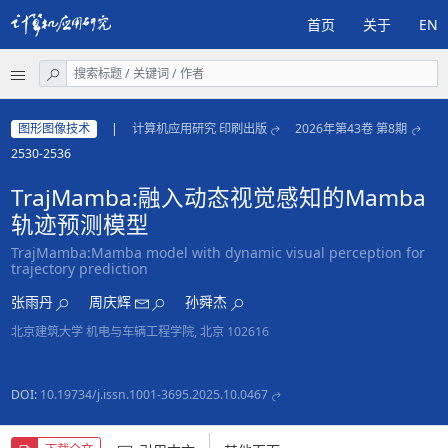
首页
关于
EN
图形图像技术
|
计算机应用研究 印刷出版
2026年第43卷 第8期
2530-2536
TrajMamba:融入动态视觉感知的Mamba
轨迹预测模型
TrajMamba:Mamba model with dynamic visual perception for
trajectory prediction
张雨丹
周庆辉
孙舜杰
北京建筑大学 机电与车辆工程学院, 北京 102616
DOI:
10.19734/j.issn.1001-3695.2025.10.0467