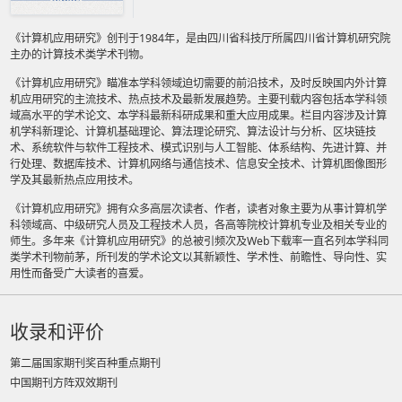
《计算机应用研究》创刊于1984年，是由四川省科技厅所属四川省计算机研究院
主办的计算技术类学术刊物。
《计算机应用研究》瞄准本学科领域迫切需要的前沿技术，及时反映国内外计算
机应用研究的主流技术、热点技术及最新发展趋势。主要刊载内容包括本学科领
域高水平的学术论文、本学科最新科研成果和重大应用成果。栏目内容涉及计算
机学科新理论、计算机基础理论、算法理论研究、算法设计与分析、区块链技
术、系统软件与软件工程技术、模式识别与人工智能、体系结构、先进计算、并
行处理、数据库技术、计算机网络与通信技术、信息安全技术、计算机图像图形
学及其最新热点应用技术。
《计算机应用研究》拥有众多高层次读者、作者，读者对象主要为从事计算机学
科领域高、中级研究人员及工程技术人员，各高等院校计算机专业及相关专业的
师生。多年来《计算机应用研究》的总被引频次及Web下载率一直名列本学科同
类学术刊物前茅，所刊发的学术论文以其新颖性、学术性、前瞻性、导向性、实
用性而备受广大读者的喜爱。
收录和评价
第二届国家期刊奖百种重点期刊
中国期刊方阵双效期刊