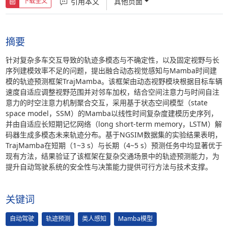
引用本文
其他页面
下载全文
摘要
针对复杂多车交互导致的轨迹多模态与不确定性，以及固定视野与长
序列建模效率不足的问题，提出融合动态视觉感知与Mamba时间建
模的轨迹预测框架TrajMamba。该框架由动态视野模块根据目标车辆
速度自适应调整视野范围并对邻车加权，结合空间注意力与时间自注
意力的时空注意力机制聚合交互，采用基于状态空间模型（state
space model，SSM）的Mamba以线性时间复杂度建模历史序列，
并由自适应长短期记忆网络（long short-term memory，LSTM）解
码器生成多模态未来轨迹分布。基于NGSIM数据集的实验结果表明，
TrajMamba在短期（1~3 s）与长期（4~5 s）预测任务中均显著优于
现有方法，结果验证了该框架在复杂交通场景中的轨迹预测能力，为
提升自动驾驶系统的安全性与决策能力提供可行方法与技术支撑。
关键词
自动驾驶
轨迹预测
类人感知
Mamba模型