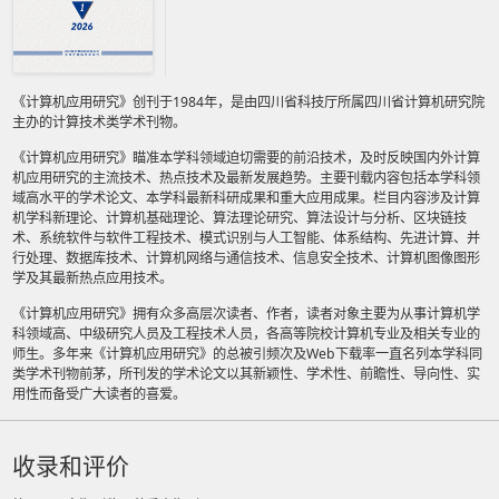
《计算机应用研究》创刊于1984年，是由四川省科技厅所属四川省计算机研究院
主办的计算技术类学术刊物。
《计算机应用研究》瞄准本学科领域迫切需要的前沿技术，及时反映国内外计算
机应用研究的主流技术、热点技术及最新发展趋势。主要刊载内容包括本学科领
域高水平的学术论文、本学科最新科研成果和重大应用成果。栏目内容涉及计算
机学科新理论、计算机基础理论、算法理论研究、算法设计与分析、区块链技
术、系统软件与软件工程技术、模式识别与人工智能、体系结构、先进计算、并
行处理、数据库技术、计算机网络与通信技术、信息安全技术、计算机图像图形
学及其最新热点应用技术。
《计算机应用研究》拥有众多高层次读者、作者，读者对象主要为从事计算机学
科领域高、中级研究人员及工程技术人员，各高等院校计算机专业及相关专业的
师生。多年来《计算机应用研究》的总被引频次及Web下载率一直名列本学科同
类学术刊物前茅，所刊发的学术论文以其新颖性、学术性、前瞻性、导向性、实
用性而备受广大读者的喜爱。
收录和评价