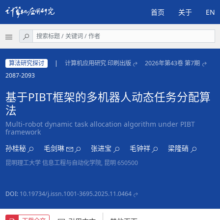
首页
关于
EN
算法研究探讨
|
计算机应用研究 印刷出版
2026年第43卷 第7期
2087-2093
基于PIBT框架的多机器人动态任务分配算
法
Multi-robot dynamic task allocation algorithm under PIBT
framework
孙桂秘
毛剑琳
张进宝
毛钟祥
梁隆硝
昆明理工大学 信息工程与自动化学院, 昆明 650500
DOI:
10.19734/j.issn.1001-3695.2025.11.0464