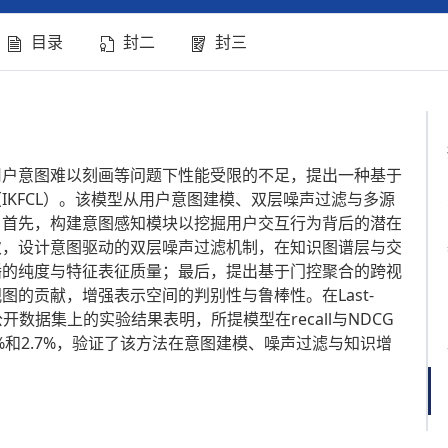
目录
封二
封三
用户意图难以刻画等问题下性能受限的不足，提出一种基于
IKFCL）。该模型从用户意图建模、双层噪声过滤与多源
。首先，构建意图感知模块以挖掘用户交互行为背后的潜在
次，设计意图驱动的双层噪声过滤机制，在知识图谱层与交
播的纯度与特征表征质量；最后，提出基于门控聚合的跨视
的贡献，增强表示空间的判别性与鲁棒性。在Last-
ion三个公开数据集上的实验结果表明，所提模型在recall与NDCG
%和2.7%，验证了该方法在意图建模、噪声过滤与知识增