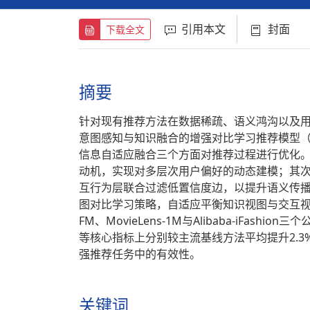
引用本文
封面
下载全文
摘要
针对现有推荐方法在数据稀疏、语义鸿沟以及
意图感知与知识融合的增强对比学习推荐模型（
信息自适应融合三个方面对推荐过程进行优化
动机，实现对多层次用户偏好的动态建模；其
互行为层联合过滤低置信度边，以提升语义传
图对比学习策略，自适应平衡知识视图与交互视图
FM、MovieLens-1M与Alibaba-iFash
等核心指标上分别较主流基线方法平均提升2.3
强推荐任务中的有效性。
关键词