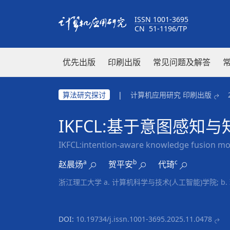
ISSN 1001-3695
CN 51-1196/TP
优先出版
印刷出版
常见问题及解答
算法研究探讨
|
计算机应用研究 印刷出版
IKFCL:基于意图感
IKFCL:intention-aware knowledge fusion mo
a
b
c
赵晨炀
贺平安
代琦
浙江理工大学 a. 计算机科学与技术(人工智能)学院; b. 理
DOI:
10.19734/j.issn.1001-3695.2025.11.0478