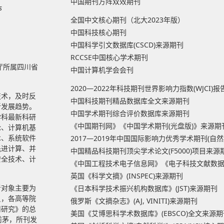
中国期刊方阵双效期刊
s
全国中文核心期刊（北大2023年版）
中国科技核心期刊
中国科学引文数据库(CSCD)来源期刊
RCCSE中国核心学术期刊
厅所属四川省
中国计算机学会会刊
2020—2022年科技期刊世界影响力指数(WJCI)
技术，及时反
中国科技期刊精品数据库全文来源期刊
新发展趋势。
中国学术期刊综合评价数据库来源期刊
学科最新科研
《中国期刊网》《中国学术期刊(光盘版)》来源期
论、计算机基
术、系统软件
2017—2019年中国国际影响力优秀学术期刊(自
先进计算、并
中国精品科技期刊顶尖学术论文(F5000)项目来源
安全技术、计
《中国工程技术电子信息网》《电子科技文献数
英国《科学文摘》(INSPEC)来源期刊
者对象主要为
《日本科学技术振兴机构数据库》(JST)来源期刊
员，各高等院
俄罗斯《文摘杂志》(AJ, VINITI)来源期刊
用研究》的总
美国《艾博思科学术数据库》(EBSCO)全文来源期
前茅，所刊发