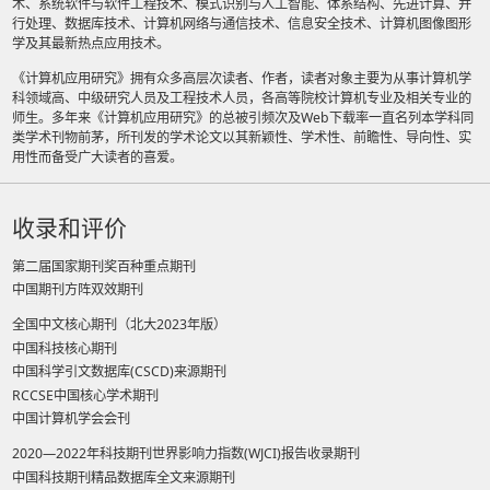
术、系统软件与软件工程技术、模式识别与人工智能、体系结构、先进计算、并
行处理、数据库技术、计算机网络与通信技术、信息安全技术、计算机图像图形
学及其最新热点应用技术。
《计算机应用研究》拥有众多高层次读者、作者，读者对象主要为从事计算机学
科领域高、中级研究人员及工程技术人员，各高等院校计算机专业及相关专业的
师生。多年来《计算机应用研究》的总被引频次及Web下载率一直名列本学科同
类学术刊物前茅，所刊发的学术论文以其新颖性、学术性、前瞻性、导向性、实
用性而备受广大读者的喜爱。
收录和评价
第二届国家期刊奖百种重点期刊
中国期刊方阵双效期刊
全国中文核心期刊（北大2023年版）
中国科技核心期刊
中国科学引文数据库(CSCD)来源期刊
RCCSE中国核心学术期刊
中国计算机学会会刊
2020—2022年科技期刊世界影响力指数(WJCI)报告收录期刊
中国科技期刊精品数据库全文来源期刊