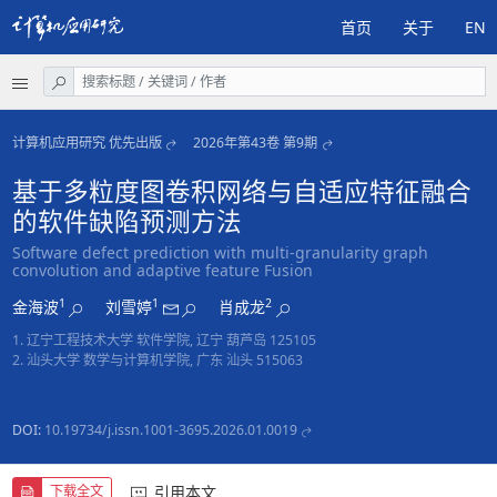
首页
关于
EN
计算机应用研究 优先出版
2026年第43卷 第9期
基于多粒度图卷积网络与自适应特征融合
的软件缺陷预测方法
Software defect prediction with multi-granularity graph
convolution and adaptive feature Fusion
1
1
2
金海波
刘雪婷
肖成龙
1. 辽宁工程技术大学 软件学院, 辽宁 葫芦岛 125105
2. 汕头大学 数学与计算机学院, 广东 汕头 515063
DOI:
10.19734/j.issn.1001-3695.2026.01.0019
引用本文
下载全文