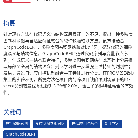
摘要
针对现有方法在代码语义与结构深层表征上的不足，提出一种多粒度
图卷积网络与自适应特征融合的软件缺陷预测方法。该方法结合
GraphCodeBERT、多粒度图卷积网络和对比学习，提取代码的细粒
度语义与结构信息。GraphCodeBERT通过代码序列与变量节点序
列，生成语义—结构联合特征；多粒度图卷积网络在此基础上分层提
取局部至全局的结构语义；对比学习进一步增强上述特征的判别性；
最后，通过自适应门控机制融合手工特征进行分类。在PROMISE数据
集上的实验表明，所提方法在项目内与跨项目缺陷预测场景下的F1-
score分别较最优基线提升3.3%和2.0%，验证了多源特征融合的有效
性。
关键词
软件缺陷预测
多粒度图卷积网络
自适应门控融合
对比学习
GraphCodeBERT