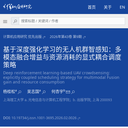
首页
关于
EN
计算机应用研究 优先出版
2026年第43卷 第9期
基于深度强化学习的无人机群智感知：多
模态融合增益与资源消耗的显式耦合调度
策略
Deep reinforcement learning-based UAV crowdsensing:
explicitly coupled scheduling strategy for multimodal Fusion
gain and resource consumption
a
a
b
杨桂松
吴志国
何杏宇
上海理工大学 a. 光电信息与计算机工程学院；b. 出版学院, 上海 200093
DOI:
10.19734/j.issn.1001-3695.2026.02.0026