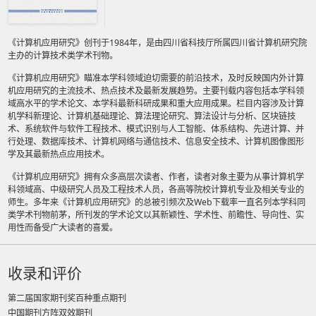
《计算机应用研究》创刊于1984年，是由四川省科技厅所属四川省计算机研究院
主办的计算技术类学术刊物。
《计算机应用研究》瞄准本学科领域迫切需要的前沿技术，及时反映国内外计算
机应用研究的主流技术、热点技术及最新发展趋势。主要刊载内容包括本学科领
域高水平的学术论文、本学科最新科研成果和重大应用成果。栏目内容涉及计算
机学科新理论、计算机基础理论、算法理论研究、算法设计与分析、区块链技
术、系统软件与软件工程技术、模式识别与人工智能、体系结构、先进计算、并
行处理、数据库技术、计算机网络与通信技术、信息安全技术、计算机图像图形
学及其最新热点应用技术。
《计算机应用研究》拥有众多高层次读者、作者，读者对象主要为从事计算机学
科领域高、中级研究人员及工程技术人员，各高等院校计算机专业及相关专业的
师生。多年来《计算机应用研究》的总被引频次及Web下载率一直名列本学科同
类学术刊物前茅，所刊发的学术论文以其新颖性、学术性、前瞻性、导向性、实
用性而备受广大读者的喜爱。
收录和评价
第二届国家期刊奖百种重点期刊
中国期刊方阵双效期刊