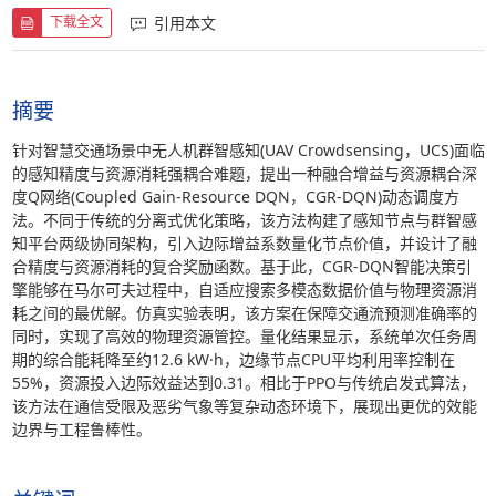
引用本文
下载全文
摘要
针对智慧交通场景中无人机群智感知(UAV Crowdsensing，UCS)面临
的感知精度与资源消耗强耦合难题，提出一种融合增益与资源耦合深
度Q网络(Coupled Gain-Resource DQN，CGR-DQN)动态调度方
法。不同于传统的分离式优化策略，该方法构建了感知节点与群智感
知平台两级协同架构，引入边际增益系数量化节点价值，并设计了融
合精度与资源消耗的复合奖励函数。基于此，CGR-DQN智能决策引
擎能够在马尔可夫过程中，自适应搜索多模态数据价值与物理资源消
耗之间的最优解。仿真实验表明，该方案在保障交通流预测准确率的
同时，实现了高效的物理资源管控。量化结果显示，系统单次任务周
期的综合能耗降至约12.6 kW·h，边缘节点CPU平均利用率控制在
55%，资源投入边际效益达到0.31。相比于PPO与传统启发式算法，
该方法在通信受限及恶劣气象等复杂动态环境下，展现出更优的效能
边界与工程鲁棒性。