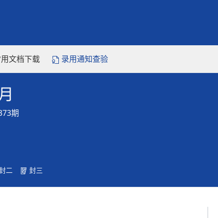
常用文档下载
录用通知查验
1月
373期
封二
封三