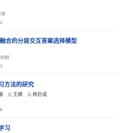
分类
92
注意力融合的分层交互答案选择模型
力机制
83
习方法的研究
瑞
王嫄
杨巨成
68
学习