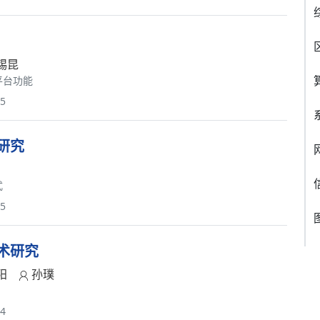
锡昆
平台功能
45
研究
式
65
术研究
阳
孙璞
64