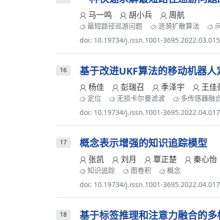
马一鸣
胡小兵
周航
最短路径巡游问题
涟漪扩散算法
doi: 10.19734/j.issn.1001-3695.2022.03.01
基于改进UKF算法的移动机器人
16
杨佳
彭瑞召
季泽宇
王佳
定位
无损卡尔曼滤波
多传感器融
doi: 10.19734/j.issn.1001-3695.2022.04.01
概念表示增强的知识追踪模型
17
张凯
刘月
覃正楚
秦心怡
知识追踪
图卷积
概念
doi: 10.19734/j.issn.1001-3695.2022.04.01
基于标签推理和注意力融合的多
18