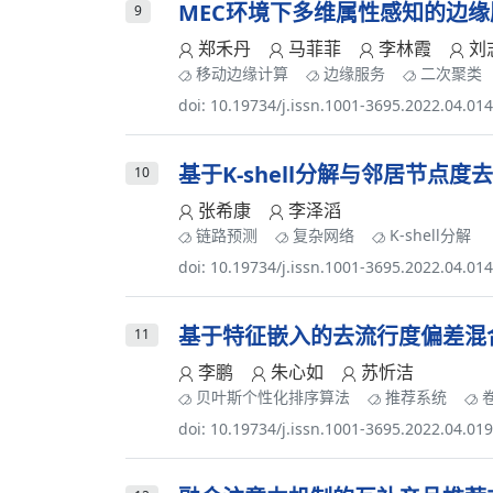
MEC环境下多维属性感知的边
9
郑禾丹
马菲菲
李林霞
刘
移动边缘计算
边缘服务
二次聚类
doi: 10.19734/j.issn.1001-3695.2022.04.01
基于K-shell分解与邻居节点
10
张希康
李泽滔
链路预测
复杂网络
K-shell分解
doi: 10.19734/j.issn.1001-3695.2022.04.01
基于特征嵌入的去流行度偏差混
11
李鹏
朱心如
苏忻洁
贝叶斯个性化排序算法
推荐系统
doi: 10.19734/j.issn.1001-3695.2022.04.01