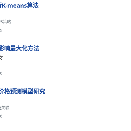
K-means算法
PS策略
49
影响最大化方法
文
86
价格预测模型研究
能关联
76