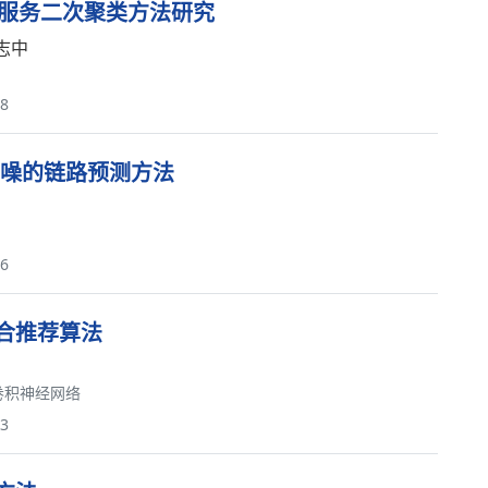
缘服务二次聚类方法研究
志中
48
度去噪的链路预测方法
46
合推荐算法
卷积神经网络
93