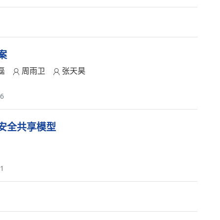
案
磊
周雨卫
张天昊
66
安全共享模型
81