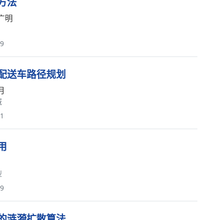
方法
广明
69
配送车路径规划
月
域
91
用
型
89
的涟漪扩散算法