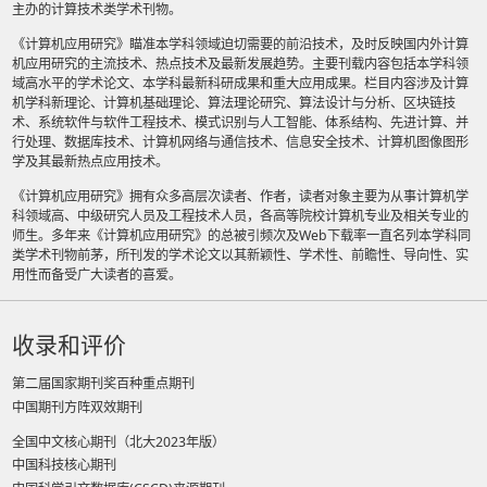
主办的计算技术类学术刊物。
《计算机应用研究》瞄准本学科领域迫切需要的前沿技术，及时反映国内外计算
机应用研究的主流技术、热点技术及最新发展趋势。主要刊载内容包括本学科领
域高水平的学术论文、本学科最新科研成果和重大应用成果。栏目内容涉及计算
机学科新理论、计算机基础理论、算法理论研究、算法设计与分析、区块链技
术、系统软件与软件工程技术、模式识别与人工智能、体系结构、先进计算、并
行处理、数据库技术、计算机网络与通信技术、信息安全技术、计算机图像图形
学及其最新热点应用技术。
《计算机应用研究》拥有众多高层次读者、作者，读者对象主要为从事计算机学
科领域高、中级研究人员及工程技术人员，各高等院校计算机专业及相关专业的
师生。多年来《计算机应用研究》的总被引频次及Web下载率一直名列本学科同
类学术刊物前茅，所刊发的学术论文以其新颖性、学术性、前瞻性、导向性、实
用性而备受广大读者的喜爱。
收录和评价
第二届国家期刊奖百种重点期刊
中国期刊方阵双效期刊
全国中文核心期刊（北大2023年版）
中国科技核心期刊