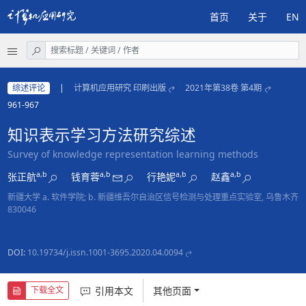
首页
关于
EN
综述评论
|
计算机应用研究 印刷出版
2021年第38卷 第4期
961-967
知识表示学习方法研究综述
Survey of knowledge representation learning methods
a,b
a,b
a,b
a,b
张正航
钱育蓉
行艳妮
赵鑫
新疆大学 a. 软件学院; b. 新疆维吾尔自治区信号检测与处理重点实验室, 乌鲁木齐
830046
DOI:
10.19734/j.issn.1001-3695.2020.04.0094
引用本文
其他页面
下载全文