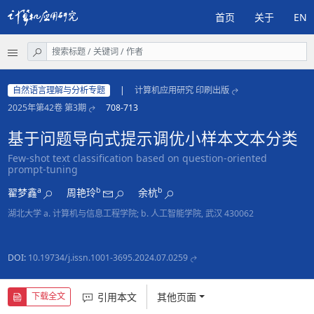
首页
关于
EN
自然语言理解与分析专题
|
计算机应用研究 印刷出版
2025年第42卷 第3期
708-713
基于问题导向式提示调优小样本文本分类
Few-shot text classification based on question-oriented
prompt-tuning
a
b
b
翟梦鑫
周艳玲
余杭
湖北大学 a. 计算机与信息工程学院; b. 人工智能学院, 武汉 430062
DOI:
10.19734/j.issn.1001-3695.2024.07.0259
引用本文
其他页面
下载全文