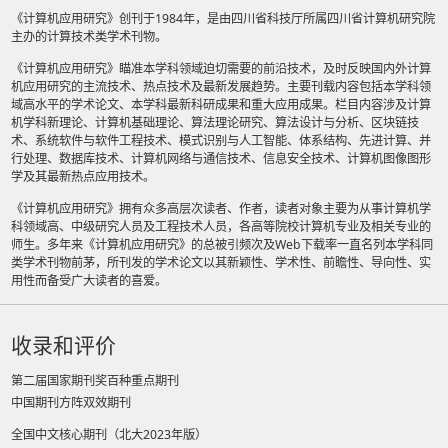
《计算机应用研究》创刊于1984年，是由四川省科技厅所属四川省计算机研究院
主办的计算技术类学术刊物。
《计算机应用研究》瞄准本学科领域迫切需要的前沿技术，及时反映国内外计算
机应用研究的主流技术、热点技术及最新发展趋势。主要刊载内容包括本学科领
域高水平的学术论文、本学科最新科研成果和重大应用成果。栏目内容涉及计算
机学科新理论、计算机基础理论、算法理论研究、算法设计与分析、区块链技
术、系统软件与软件工程技术、模式识别与人工智能、体系结构、先进计算、并
行处理、数据库技术、计算机网络与通信技术、信息安全技术、计算机图像图形
学及其最新热点应用技术。
《计算机应用研究》拥有众多高层次读者、作者，读者对象主要为从事计算机学
科领域高、中级研究人员及工程技术人员，各高等院校计算机专业及相关专业的
师生。多年来《计算机应用研究》的总被引频次及Web下载率一直名列本学科同
类学术刊物前茅，所刊发的学术论文以其新颖性、学术性、前瞻性、导向性、实
用性而备受广大读者的喜爱。
收录和评价
第二届国家期刊奖百种重点期刊
中国期刊方阵双效期刊
全国中文核心期刊（北大2023年版）