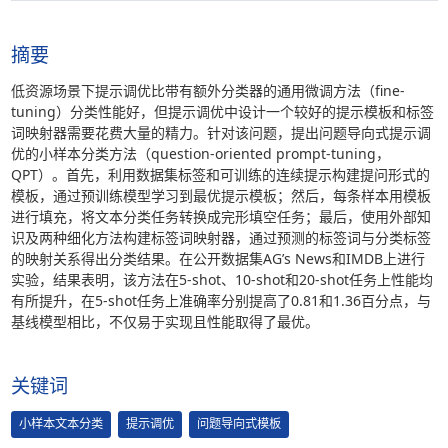
摘要
低资源场景下提示调优比带有额外分类器的通用微调方法（fine-
tuning）分类性能好，但提示调优中设计一个较好的提示模板和标签
词映射器需要花费大量的精力。针对该问题，提出问题导向式提示调
优的小样本分类方法（question-oriented prompt-tuning，
QPT）。首先，利用数据集标签和可训练的连续提示构建提问形式的
模板，通过预训练模型学习到最优提示模板；然后，每条样本用模板
进行填充，将文本分类任务转换成完形填空任务；最后，使用外部知
识及两种细化方法构建标签词映射器，通过预测的标签词与分类标签
的映射关系得出分类结果。在公开数据集AG’s News和IMDB上进行
实验，结果表明，该方法在5-shot、10-shot和20-shot任务上性能均
有所提升，在5-shot任务上准确率分别提高了0.81和1.36百分点，与
基线模型相比，不仅易于实现且性能取得了最优。
关键词
小样本文本分类
提示调优
问题导向式模板