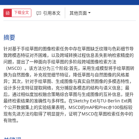
引用本文
其他页面
下载全文
摘要
针对基于手绘草图的图像检索任务中存在草图缺乏纹理与色彩细节导
致跨模态特征对齐困难，以及跨域转换过程信息丢失影响检索精度的
问题，提出了一种面向手绘草图的多阶段跨域图像检索方法
（MSCD）。该方法分为三个阶段:首先，采用生成模型将手绘草图转
换为自然图像，补充视觉细节特征，降低草图与自然图像的风格差
异；其次，针对手绘草图、生成图像与真实自然图像的多模态特性，
设计多分支特征提取网络，充分捕捉各模态的结构与语义信息；最
后，通过相似度加权融合策略综合草图与生成图像的互补信息，提升
最终检索结果的准确性与多样性。在Sketchy Ext与TU-Berlin Ext两
个公开数据集上的实验结果表明，MSCD的mAP和Prec@100指标较
现有先进方法均取得了明显提升，证明了MSCD在草图检索任务中的
有效性。