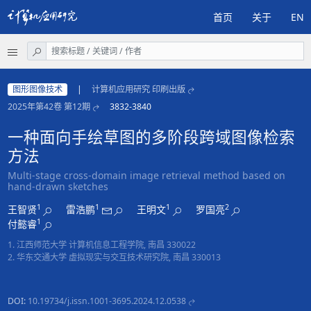
首页
关于
EN
图形图像技术
|
计算机应用研究 印刷出版
2025年第42卷 第12期
3832-3840
一种面向手绘草图的多阶段跨域图像检索
方法
Multi-stage cross-domain image retrieval method based on
hand-drawn sketches
1
1
1
2
王智贤
雷浩鹏
王明文
罗国亮
1
付懿睿
1. 江西师范大学 计算机信息工程学院, 南昌 330022
2. 华东交通大学 虚拟现实与交互技术研究院, 南昌 330013
DOI:
10.19734/j.issn.1001-3695.2024.12.0538