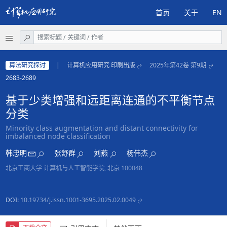
首页
关于
EN
算法研究探讨
|
计算机应用研究 印刷出版
2025年第42卷 第9期
2683-2689
基于少类增强和远距离连通的不平衡节点
分类
Minority class augmentation and distant connectivity for
imbalanced node classification
韩忠明
张舒群
刘燕
杨伟杰
北京工商大学 计算机与人工智能学院, 北京 100048
DOI:
10.19734/j.issn.1001-3695.2025.02.0049