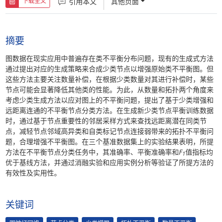
引用本文
其他页面
下载全文
摘要
图数据在现实应用中普遍存在类不平衡分布问题，现有的生成式方法
通过提出对应的生成策略来合成少类节点以增强原始类不平衡图。但
这些方法主要关注数量补偿，在根据少类数量对其进行补偿时，某些
节点可能会显著降低其他类的性能。为此，从数量和拓扑两个角度来
考虑少类生成方法以应对图上的不平衡问题，提出了基于少类增强和
远距离连通的不平衡节点分类方法。在生成新少类节点平衡训练数据
时，通过基于节点重要性的邻居采样方式来查找远距离潜在同类节
点，减轻节点邻域高异类和自类标记节点连接弱带来的拓扑不平衡问
题，合理增强不平衡图。在三个基准数据集上的实验结果表明，所提
方法在不平衡节点分类任务中，其准确率、平衡准确率和
F
值指标均
1
优于基线方法，并通过消融实验和应用实例分析等验证了所提方法的
有效性及实用性。
关键词