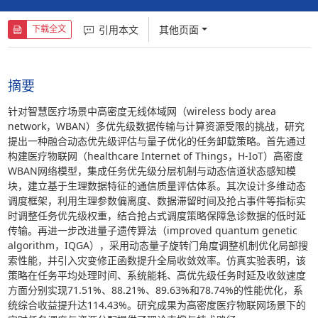
引用本文
其他页面
下载全文
摘要
针对智慧医疗场景中高密度无线体域网（wireless body area
network，WBAN）多优先级数据传输与计算资源受限的挑战，研究
提出一种融合动态优先级评估与量子优化的任务卸载策略。首先通过
构建医疗物联网（healthcare Internet of Things，H-IoT）高密度
WBAN网络模型，集成任务优先级分层机制与动态信道状态感知模
块，建立基于生理数据特征的通信质量评估体系。其次设计多维动态
调度框架，利用生理参数偏离度、数据滞留时间及抢占事件等指标实
时调整任务优先级权重，结合抢占式调度策略保障急诊数据的低时延
传输。再进一步改进量子遗传算法（improved quantum genetic
algorithm，IQGA），采用动态量子旋转门角度调整机制优化局部搜
索性能，并引入灾变修正函数提升全局收敛效率。仿真实验表明，该
策略在任务平均处理时间、系统能耗、高优先级任务时延及收敛速度
方面分别实现71.51%、88.21%、89.63%和78.74%的性能优化，系
统综合收益提升达114.43%。研究成果为高密度医疗物联网场景下的