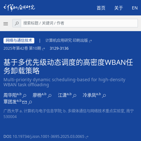
首页
关于
EN
网络与通信技术
|
计算机应用研究 印刷出版
2025年第42卷 第10期
3129-3136
基于多优先级动态调度的高密度WBAN任
务卸载策略
Multi-priority dynamic scheduling-based for high-density
WBAN task offloading
a,b
a,b
a,b
a,b
周华阳
廖杨
江潇
冷承凤
a,b
覃团发
广西大学 a. 计算机与电子信息学院; b. 多媒体通信与网络技术重点实验室, 南宁
530004
DOI:
10.19734/j.issn.1001-3695.2025.03.0065