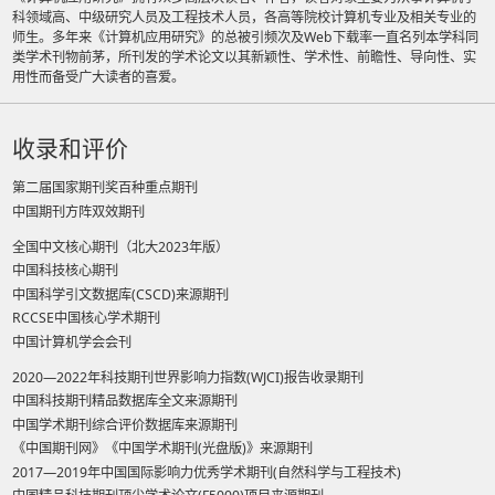
科领域高、中级研究人员及工程技术人员，各高等院校计算机专业及相关专业的
师生。多年来《计算机应用研究》的总被引频次及Web下载率一直名列本学科同
类学术刊物前茅，所刊发的学术论文以其新颖性、学术性、前瞻性、导向性、实
用性而备受广大读者的喜爱。
收录和评价
第二届国家期刊奖百种重点期刊
中国期刊方阵双效期刊
全国中文核心期刊（北大2023年版）
中国科技核心期刊
中国科学引文数据库(CSCD)来源期刊
RCCSE中国核心学术期刊
中国计算机学会会刊
2020—2022年科技期刊世界影响力指数(WJCI)报告收录期刊
中国科技期刊精品数据库全文来源期刊
中国学术期刊综合评价数据库来源期刊
《中国期刊网》《中国学术期刊(光盘版)》来源期刊
2017—2019年中国国际影响力优秀学术期刊(自然科学与工程技术)