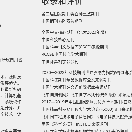
收录和评价
第二届国家期刊奖百种重点期刊
中国期刊方阵双效期刊
s
全国中文核心期刊（北大2023年版）
中国科技核心期刊
中国科学引文数据库(CSCD)来源期刊
RCCSE中国核心学术期刊
厅所属四川省
中国计算机学会会刊
2020—2022年科技期刊世界影响力指数(WJCI)
技术，及时反
中国科技期刊精品数据库全文来源期刊
新发展趋势。
中国学术期刊综合评价数据库来源期刊
学科最新科研
《中国期刊网》《中国学术期刊(光盘版)》来源期
论、计算机基
术、系统软件
2017—2019年中国国际影响力优秀学术期刊(自
先进计算、并
中国精品科技期刊顶尖学术论文(F5000)项目来源
安全技术、计
《中国工程技术电子信息网》《电子科技文献数
英国《科学文摘》(INSPEC)来源期刊
者对象主要为
《日本科学技术振兴机构数据库》(JST)来源期刊