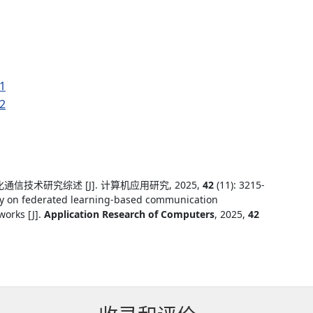
1
2
信技术研究综述 [J]. 计算机应用研究, 2025,
42
(11): 3215-
ey on federated learning-based communication
works [J].
Application Research of Computers
, 2025,
42