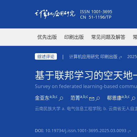
ISSN 1001-3695
CN 51-1196/TP
优先出版
印刷出版
常见问题及解答
综述评论
|
计算机应用研究 印刷出版
202
基于联邦学习的空天地
Survey on federated learning-based commun
a,b,c
a,b,c
a,b,c
金亚东
范菁
郗恩康
云南民族大学 a. 电气信息工程学院; b. 云南省无人自
DOI:
10.19734/j.issn.1001-3695.2025.03.0093