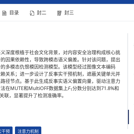
目录
封二
封三
语义深度根植于社会文化背景，对内容安全治理构成核心挑
齐的因果依赖性，导致跨模态语义偏差。针对该问题，提出
合的多模态仇恨模因检测模型。该模型经过图像文本编码
依赖关系；进一步设计了反事实干预机制，遮蔽关键单元并
果路径节点。基于此生成反事实语义偏置向量，驱动注意力
MUTE和MultiOFF数据集上
F
分数分别达到71.8%和
1
现关联，显著提升了检测准确率。
实干预
注意力机制