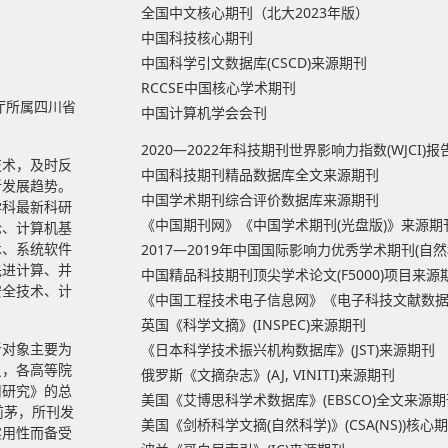
全国中文核心期刊（北大2023年版）
中国科技核心期刊
中国科学引文数据库(CSCD)来源期刊
RCCSE中国核心学术期刊
厅所属四川省
中国计算机学会会刊
2020—2022年科技期刊世界影响力指数(WJCI)
技术，及时反
中国科技期刊精品数据库全文来源期刊
新发展趋势。
中国学术期刊综合评价数据库来源期刊
学科最新科研
《中国期刊网》《中国学术期刊(光盘版)》来源期
论、计算机基
术、系统软件
2017—2019年中国国际影响力优秀学术期刊(自
先进计算、并
中国精品科技期刊顶尖学术论文(F5000)项目来源
安全技术、计
《中国工程技术电子信息网》《电子科技文献数
英国《科学文摘》(INSPEC)来源期刊
者对象主要为
《日本科学技术振兴机构数据库》(JST)来源期刊
员，各高等院
俄罗斯《文摘杂志》(AJ, VINITI)来源期刊
用研究》的总
美国《艾博思科学术数据库》(EBSCO)全文来源期
前茅，所刊发
美国《剑桥科学文摘(自然科学)》(CSA(NS))核心
实用性而备受