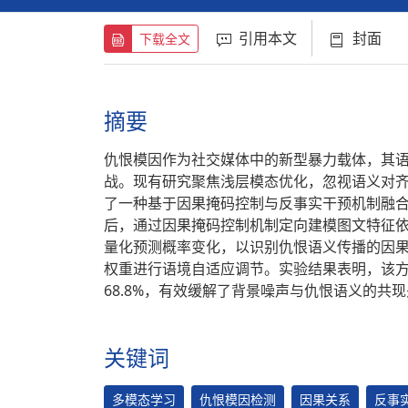
引用本文
封面
下载全文
摘要
仇恨模因作为社交媒体中的新型暴力载体，其
战。现有研究聚焦浅层模态优化，忽视语义对
了一种基于因果掩码控制与反事实干预机制融
后，通过因果掩码控制机制定向建模图文特征
量化预测概率变化，以识别仇恨语义传播的因
权重进行语境自适应调节。实验结果表明，该方法在
68.8%，有效缓解了背景噪声与仇恨语义的共
关键词
多模态学习
仇恨模因检测
因果关系
反事