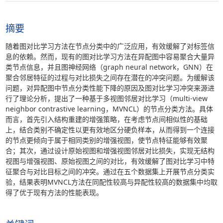
摘要
随着图对比学习方法在节点分类中的广泛应用，有效缓解了对标签信
息的依赖。然而，现有的图对比学习方法在异配图中容易聚合大量异
类节点信息，并且图神经网络（graph neural network，GNN）在
聚合邻居特征的过程与对比损失之间存在潜在的冲突问题。为缓解该
问题，对异配图中节点分类性能下降的原因及图对比学习冲突来源进
行了理论分析，提出了一种基于多视图邻居对比学习（multi-view
neighbor contrastive learning，MVNCL）的节点分类方法。具体
而言，首先引入结构重建的增强策略，在考虑节点间相似性的基础
上，结合类别不确定性以更有效地区分硬负样本，从而得到一个连接
的节点更倾向于属于相同类别的增强视图，使节点特征能够有效聚
合；其次，通过设计原始视图和增强视图邻居对比损失，实现无结构
视图与增强视图、原始视图之间的对比，有效缓解了图对比学习中特
征聚合与对比目标之间的冲突。通过在五个数据集上开展节点分类实
验，结果表明MVNCL方法在同配性较高与异配性较高的数据集中均取
得了优于现有方法的性能表现。