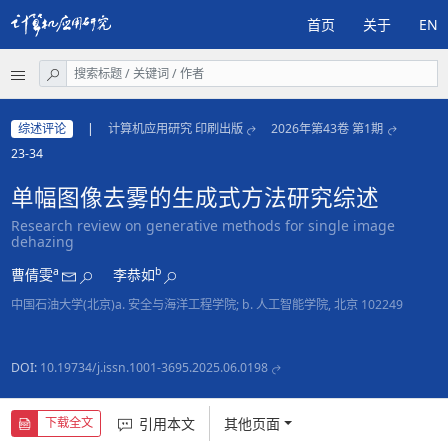
首页
关于
EN
综述评论
|
计算机应用研究 印刷出版
2026年第43卷 第1期
23-34
单幅图像去雾的生成式方法研究综述
Research review on generative methods for single image
dehazing
a
b
曹倩雯
李恭如
中国石油大学(北京)a. 安全与海洋工程学院; b. 人工智能学院, 北京 102249
DOI:
10.19734/j.issn.1001-3695.2025.06.0198
引用本文
其他页面
下载全文