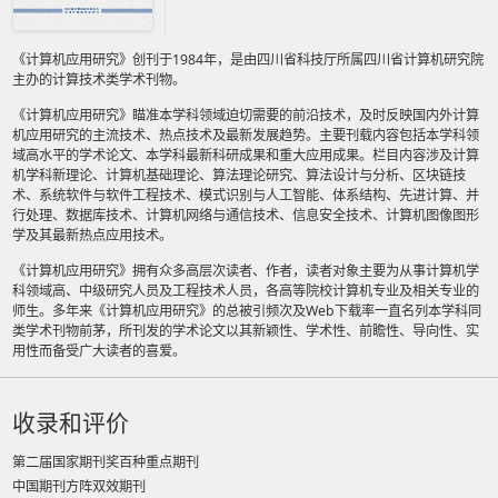
《计算机应用研究》创刊于1984年，是由四川省科技厅所属四川省计算机研究院
主办的计算技术类学术刊物。
《计算机应用研究》瞄准本学科领域迫切需要的前沿技术，及时反映国内外计算
机应用研究的主流技术、热点技术及最新发展趋势。主要刊载内容包括本学科领
域高水平的学术论文、本学科最新科研成果和重大应用成果。栏目内容涉及计算
机学科新理论、计算机基础理论、算法理论研究、算法设计与分析、区块链技
术、系统软件与软件工程技术、模式识别与人工智能、体系结构、先进计算、并
行处理、数据库技术、计算机网络与通信技术、信息安全技术、计算机图像图形
学及其最新热点应用技术。
《计算机应用研究》拥有众多高层次读者、作者，读者对象主要为从事计算机学
科领域高、中级研究人员及工程技术人员，各高等院校计算机专业及相关专业的
师生。多年来《计算机应用研究》的总被引频次及Web下载率一直名列本学科同
类学术刊物前茅，所刊发的学术论文以其新颖性、学术性、前瞻性、导向性、实
用性而备受广大读者的喜爱。
收录和评价
第二届国家期刊奖百种重点期刊
中国期刊方阵双效期刊