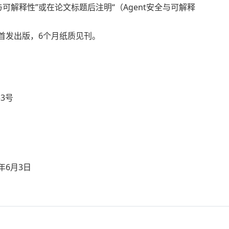
与可解释性”或在论文标题后注明“（Agent安全与可解释
首发出版，6个月纸质见刊。
3号
年6月3日